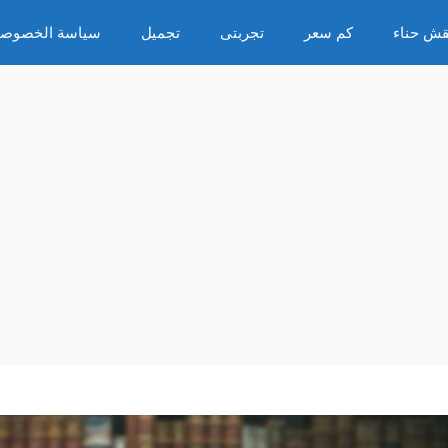
قش حناء
كم سعر
تجربتى
تجميل
سياسة الخصوصي