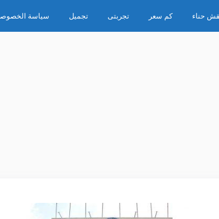
قش حناء
كم سعر
تجربتى
تجميل
سياسة الخصوصي