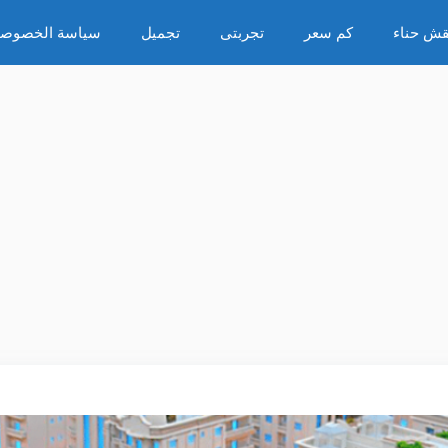
قش حناء
كم سعر
تجربتى
تجميل
سياسة الخصوصي