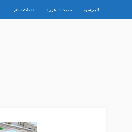
نتقل
الرئيسية
منوعات عربية
قصات شعر
ن
لى
لمحتوى