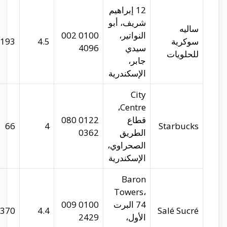
salesucre.com
29.94742
31.22403
193
29.9316
31.16824
66
salesucre.com
29.9394
31.21344
370