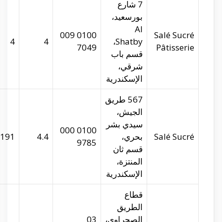
salesucre.com
29.91364
31.2091
4
salesucre.com
29.98715
31.2687
191