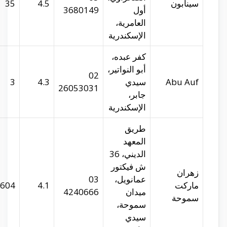
29.93317
31.16702
35
abu-auf.com
29.95275
31.22472
3
facebook.com
29.9473
31.21175
5604