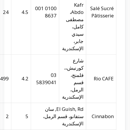
salesucre.com
29.95274
31.22543
24
riocafe.com
29.95605
31.24143
1499
29.96615
31.24531
2