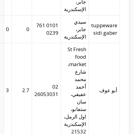
tupperware.com
29.93956
31.22299
0
abu-auf.com
29.96716
31.24589
3