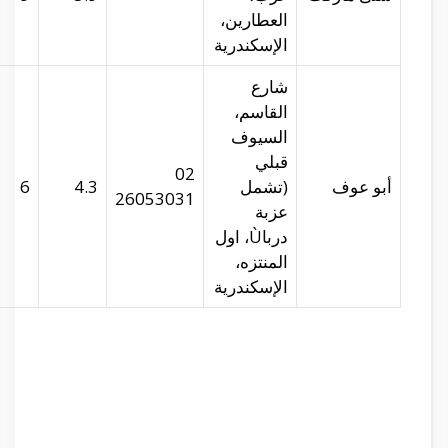
abu-auf.com
29.99362
31.2462
6