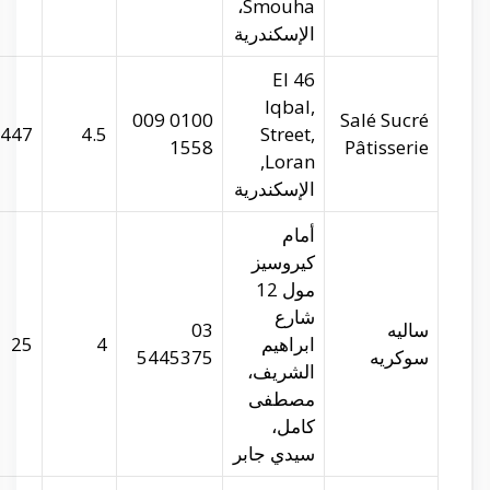
salesucre.com
29.97365
31.25227
447
salesucre.com
29.9386
31.19953
25