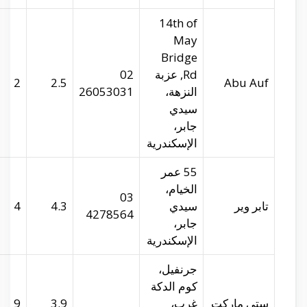
abu-auf.com
29.96655
31.20529
2
tupperware.com
29.93795
31.22119
4
29.90913
31.19516
9