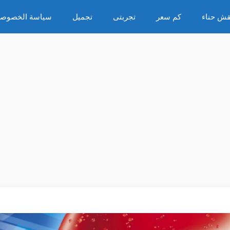
قش حناء
كم سعر
تجربتى
تجميل
سياسة الخصوصي