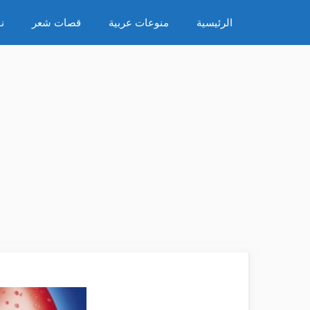
نتقل
الرئيسية
منوعات عربية
قصات شعر
ن
لى
لمحتوى