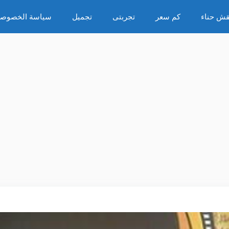
قش حناء
كم سعر
تجربتى
تجميل
سياسة الخصوصي