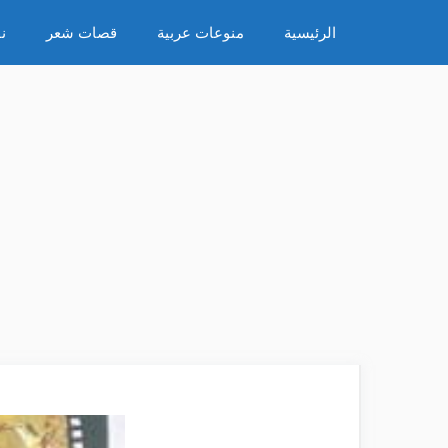
نتقل
الرئيسية
منوعات عربية
قصات شعر
ن
لى
لمحتوى