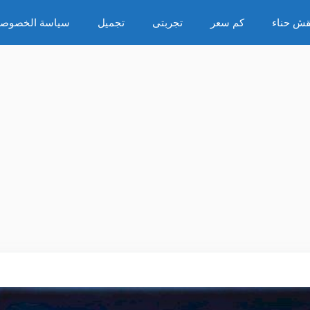
قش حناء
كم سعر
تجربتى
تجميل
سياسة الخصوصي