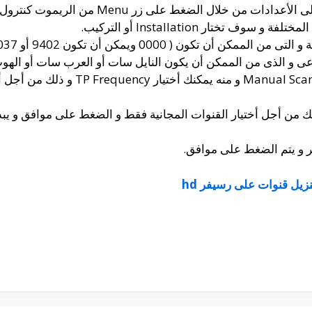
ل الضغط على زر Menu من الريموت كنترول الخاص بالرسيفر.
تختار Installation أو التركيب.
ن تكون ( 0000 ويمكن أن تكون 9402 أو 2037).
اعى و الذى من الممكن أن يكون النايل سات أو العرب سات أو الهوت
و بعدها يمكنك أن تختار البحث اليدوى n
كنك الضغط على Free Only و ذلك من أجل أختيار القنوات المجانية فقط و الضغط على م
فر و يتم الضغط على موافق.
نزيل قنوات على رسيفر hd