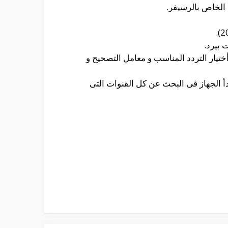
 بيرد.
Manual Sca و منه يمكنك أختيار TP Frequency و ذلك من أجل أختيار التردد المناسب و معامل التصحيح و
وافق و يبدأ الجهاز فى البحث عن كل القنوات التى