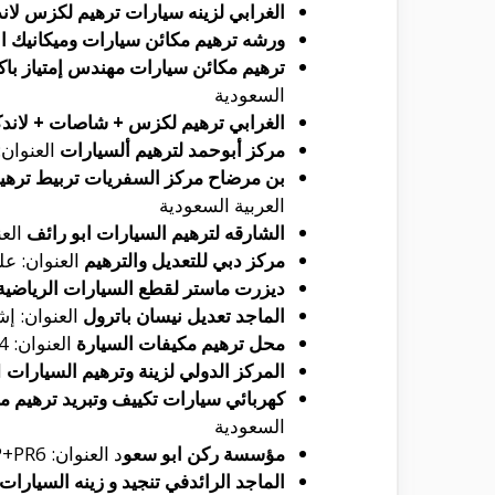
الغرابي لزينه سيارات ترهيم لكزس لا
ورشه ترهيم مكائن سيارات وميكانيك ا
لع
ترهيم مكائن سيارات مهندس إمتياز با
السعودية
الغرابي ترهيم لكزس + شاصات + لاندك
مركز أبوحمد لترهيم ألسيارات
العنوان: JPWC+848، العمل، الرياض 12643، المملكة العربية ا
بن مرضاح مركز السفريات تربيط تره
العربية السعودية
الشارقه لترهيم السيارات ابو رائف
العنوان: 7632 2487 ابن سلامة،،
مركز دبي للتعديل والترهيم
العنوان: علي البجادي
ديزرت ماستر لقطع السيارات الرياضية ت
الماجد تعديل نيسان باترول
العنوان: إشارة الغرابي 
محل ترهيم مكيفات السيارة
العنوان: 3694 7270 الرساله،, بدر، الرياض 14724، المملكة العربية السعودية
المركز الدولي لزينة وترهيم السيارات
العنوان: 
كهربائي سيارات تكييف وتبريد ترهيم م
السعودية
مؤسسة ركن ابو سعو
د العنوان: JPHP+PR6، الحله، غبيرة، الرياض 12664، المملكة العربية السعودية
الماجد الرائدفي تنجيد و زينه السيارات