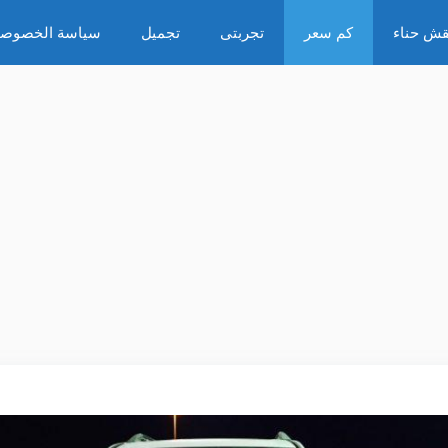
قش حناء
كم سعر
تجربتى
تجميل
سياسة الخصوصي