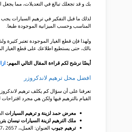
بك و قد تجعلك تبالغ في التعديلات، مما يجعل 
لذلك ما قبل التفكير في ترهيم السيارات يجب الت
المناسب وحسب الميزانية الموجودة طبعا.
ولهذا فإن قطع الغيار الموجودة تعتبر كثيرة 
بالك، حتى يستطيع اطلاعك على قطع الغيار الم
أيضًا نرشح لكم قراءة المقال التالي المهم:
ازا
افضل محل ترهيم لاندكروزر
تعرفنا على أن سؤال كم يكلف ترهيم لاندكرو
القيام بالترهيم فيها ولكن هي مجرد اقتراحا
معرض حمد لزينة و ترهيم السيارات
العنو
ملك الترهيم لزينة السيارات نيسان بتر
ترهيم جيوب
العنوان: العمل،، RCSB2657، 2657 ابن الأنباري، 7928، حي، الرياض 12643،، المملكة العربية السعودية