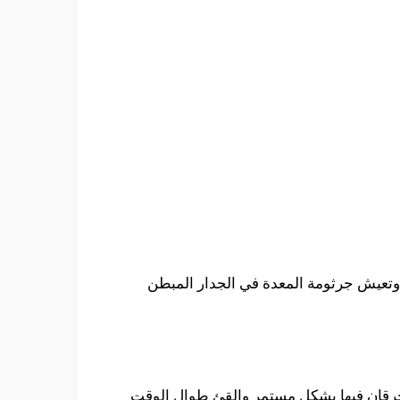
 وتعيش جرثومة المعدة في الجدار المبطن
وحرقان فيها بشكل مستمر والقئ طوال الوقت