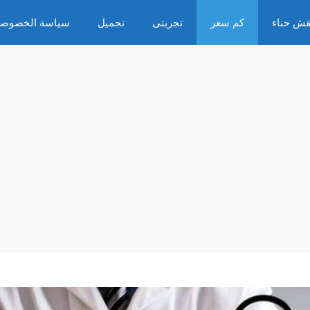
قش حناء
كم سعر
تجربتى
تجميل
سياسة الخصوصي