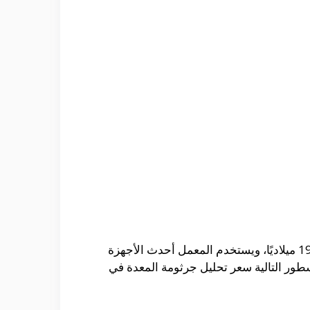
، ويعد المعمل من أفضل وأكبر المختبرات التي تم إنشائها في عام 1991 ميلاديًا، ويستخدم المعمل أحدث الأجهزة
لسطور التالية سعر تحليل جرثومة المعدة في