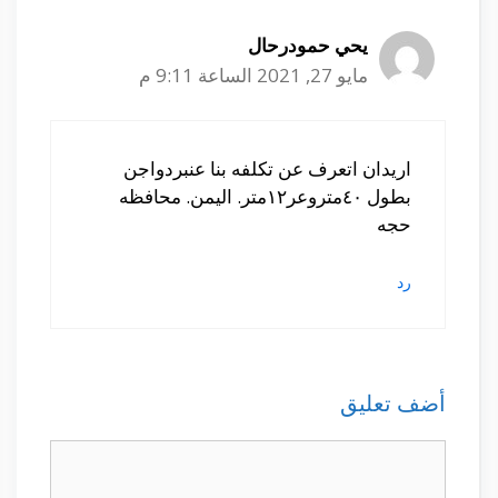
يحي حمودرحال
مايو 27, 2021 الساعة 9:11 م
اريدان اتعرف عن تكلفه بنا عنبردواجن
بطول ٤٠متروعر١٢متر. اليمن. محافظه
حجه
رد
أضف تعليق
تعليق