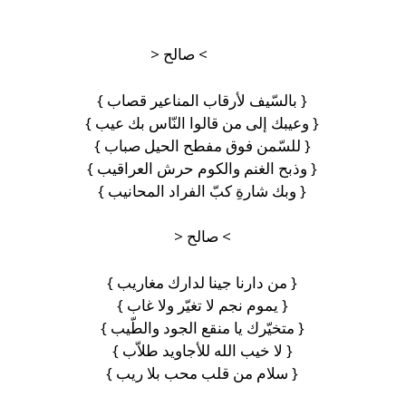
> صالح <
{ بالسّيف لأرقاب المناعير قصاب }
{ وعيبك إلى من قالوا النّاس بك عيب }
{ للسّمن فوق مفطح الحيل صباب }
{ وذبح الغنم والكوم حرش العراقيب }
{ وبك شارةِ كبّ الفراد المحانيب }
> صالح <
{ من دارنا جينا لدارك مغاريب }
{ يموم نجم لا تغيّر ولا غاب }
{ متخيّرك يا منقع الجود والطّيب }
{ لا خيب الله للأجاويد طلاّب }
{ سلام من قلب محب بلا ريب }