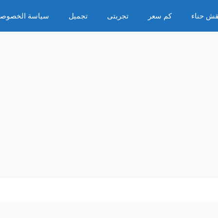
قش حناء
كم سعر
تجربتى
تجميل
سياسة الخصوصي