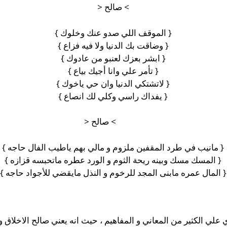
> صالح <
{ الموقف اللي صدو عنك وخلوك }
{ وضاقت بك الدنيا ولا فيه فزاع }
{ ابشر بعزك لعنبو من عادوك }
{ تأمر علي وانا أجيك بياع }
{ لاتشتكي الدنيا وان حي ياخوك }
{ يفداك راسي وكلي لك انصاع }
> صالح <
{ مانيب في طرد المقفين ملزوم و مالي بهم ياطيب الفال حاجه }
{ المسك مسك وبينه ريحة الثوم و الورد عطره ماتحبسه قزازه }
{ المال عمره مابنى المجد للرخوم و النذل مايقضي للأجواد حاجه }
 علي الكثير من المعاني و المفاهيم ، حيث انه يعني صالح الاخلاق و