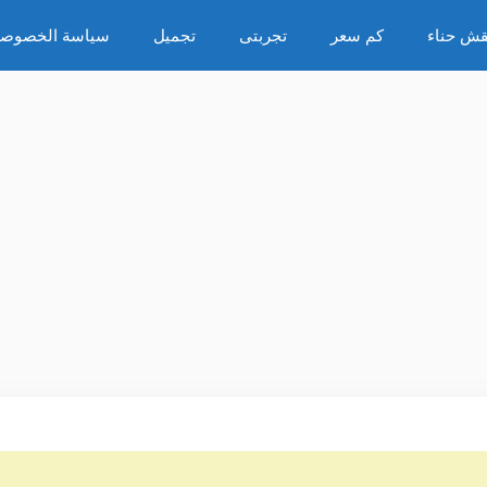
قش حناء
كم سعر
تجربتى
تجميل
سياسة الخصوصي