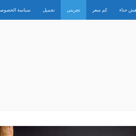
قش حناء
كم سعر
تجربتى
تجميل
سياسة الخصوصي