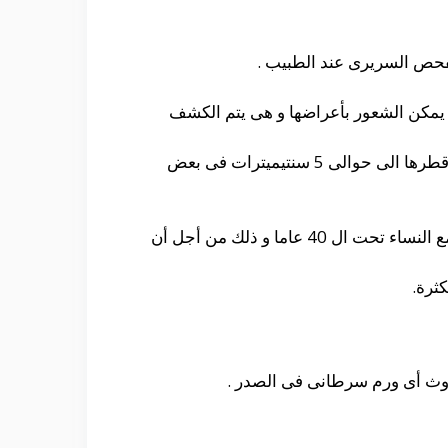
فحص السريرى عند الطبيب .
 يمكن الشعور بأعراضها و هى يتم الكشف
تكيسات صغيرة : حيث أن تلك التكيسات من الممكن ملاحظتها حيث أنها تكون أكبر من سابقتها قيصل قطرها الى حوالى 5 سنتيميترات فى بعض
و يفضل أستخدام تقنية الماموجرام مع النساء الذين تخطين سن ال 40 عاما و يفضل أستخدام الموجات مع النساء تحت ال 40 عاما و ذلك من أجل أن
ثرة.
 حدوث أى ورم سرطانى فى الصدر .