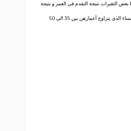
عض التغيرات نتيجة التقدم فى العمر و نتيجة
و من الممكن أن تظهر تلك التكيسات فى مراحل من بعد البلوغ فى أى لحظة و لكنها تعد شائعة أكثر فى النساء الذى يتراوح أعمارهن بين 35 الى 50