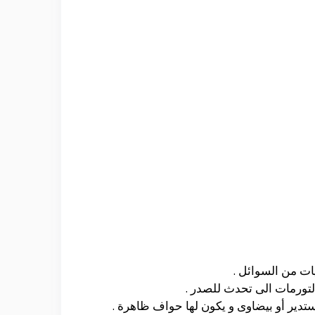
ت من السوائل .
التورمات الى تحدث للصدر .
تدير أو بيضاوى و يكون لها حواف ظاهرة .