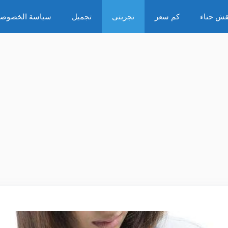
قش حناء
كم سعر
تجربتى
تجميل
سياسة الخصوصي