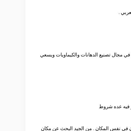
ربي .
 الخاص بها كما معروف ان ان شركه glc من اشهر الشركات في مجال تصنيع الدهانات والكيماويات ويسعي
ر فيه عده شروط
تعطي التوكيل لشخصان في نفس المكان . من الجيد البحث عن مكان