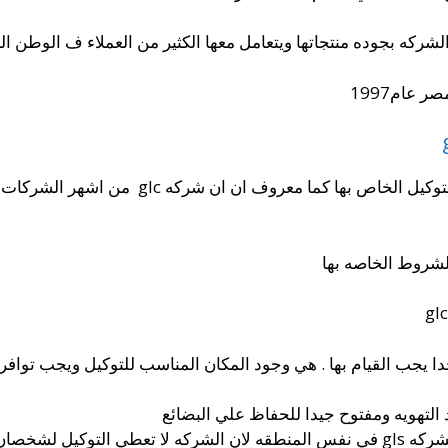
ه بجوده منتجاتها ويتعامل معها الكثير من العملاء ف الوطن الع
لكل شركه شروط مختلفه في الحصول علي التوكيل
شروط الخاصه بها
 يجب القيام بها . هي وجود المكان المناسب للتوكيل ويجب تواف
التهويه ومفتوح جيدا للحفاظ علي البضائع
يجب التأكد من عدم وجود توكيل اخر لشركه gls في نفس المنطقه لان الشركه لا 