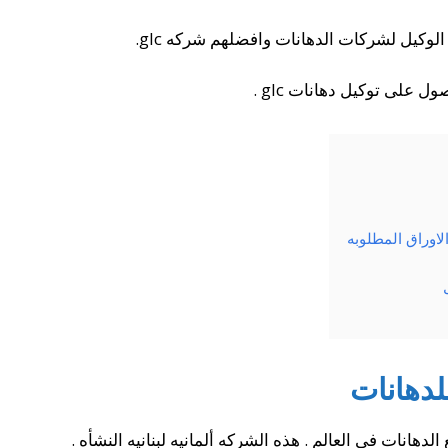
كيل لشركات الدهانات وافضلهم شركه glc.
لى توكيل دهانات glc .