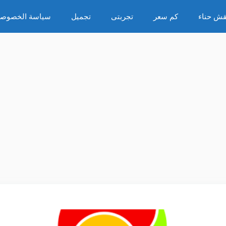
قش حناء
كم سعر
تجربتى
تجميل
سياسة الخصوصي