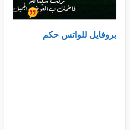
بروفايل للواتس حكم