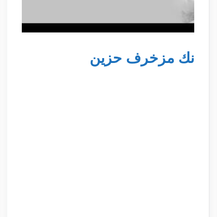
نك مزخرف حزين