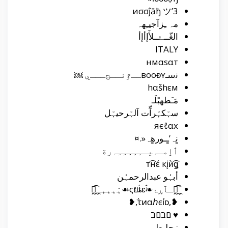
3’иσσĵāђ ツ
مہ ـِزآجيـِهہ
الغّــﮱــلأَإأإأ
ITALY
нмαѕαт
ﻧںںںـвooᴆʏــﯝﻧــﺞـــﻱ ￼
hαšhεм
مَـَطهبًلَـ
سہّكہّرآّت آلہّرحيہّل
яєℓαx
نٍہ’ـٍـورهٍہ«.¤
ٲٳمـہﯿــِـِِـِِِـِِـِہﺭة
т͡нέ кįѝ͡ǥ
أبہُو عبدالرحمہُن
ঔ᪶۪۫͡ـٱڕۂ❧ۛۘςยۛۛȶɛ☙ﮨّﮨﮨﮩـঔ᪶͡
❥΅,τͷαℎєỉᴅ,΅❥
♥ םבםב
زحلـطــہ