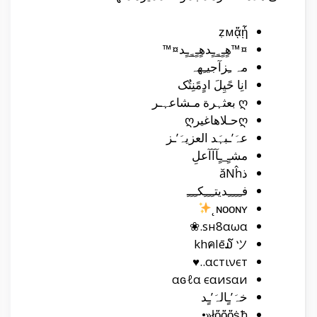
ẓмᾄᾗ
¤™هٍـٍ_ٍـٍدهٍـٍ_ٍـٍد¤™
مہ ـِزآجيـِهہ
انِا حًيِلَ ادٍمًنِتٌک
ღ بعثہرة مـشاعہـر
ღحـلاهاغيرღ
عہَ’ـبہَد العزيہَ’ـز
مشـٍ_ـٍآآآعلِ
ذăΝĥ
فـِـِـِـِديتـِـِـِكـِـِـِ
ɴᴏᴏɴʏ˛
sн8αωα.❀
khคlē໓ ツ
αcтινєт..♥
αɢℓα єαиsαи
خہَ’ـٍالہَ’ـٍد
ѯłὄὄὄṩђ«•