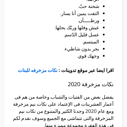
شحنة حبّ.
التفت يمين أنا يسار.
ورطـــــآن.
عيش وفلها وربّك يحلها.
عسل قليل الدّسم.
المبتسم.
بحر بدون شاطيء.
وجهك قوي.
اقرا ايضا عبر موقع تدوينات :
نكات مزخرفه للبنات
نكات مزخرفة 2020
يفضل بعض من الفتيات والشباب وخاصة من هم فى
أعمار العشرينات فى الإعتماد على نكات نيم مزخرفة
ومع عام 2020 وجدنا الكثير والمتنوع من نكات نيم
المزخرفة والتى تتماشى مع الجميع وسوف نقدم لكم
فى هذة الفقرة مجموعة مميزة منها.