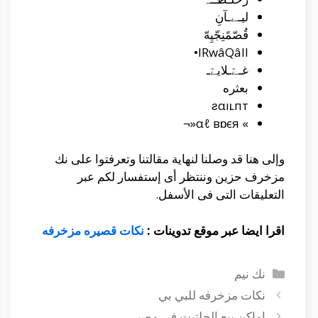
ليـﮯـآنِ
قُصّمًنِجّيِهّ
lRwâQâII•
غـےّـلايےّـ
بعثره
ƨαıʟпт
» αℓ вɒєя«¬
وإلى هنا قد وصلنا لنهاية مقالتنا وتعرفتوا على نك
مزخرف حزين وننتظر أى إستفسار لكم عبر
التعليقات التى فى الأسفل.
اقرا ايضا عبر موقع تدوينات :
نكات قصيره مزخرفه
التصنيفات
نك نيم
نكات مزخرفه للبي بي
اماكن بيع الحلتيت في مصر