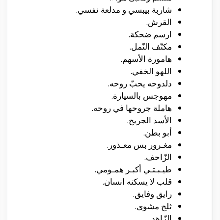
شاربة بيبسي و مدلعة نفسي.
القرش.
ارسم ضحكة.
مكتّف النّمل.
هامورة الأسهم.
اللهو الخفي.
دلدوحه يحبّ روحه.
مهوجس بالسيارة.
هاملة جروحها في روحه.
الأسد الجريح.
أبو بطن.
مغـرور بس معـذور.
الزّاحف.
طيـبـتـي أكبـر همـومي.
قلب لا يسكنه انسان.
رايق وفايق.
ثلج مشوى.
الزّاهد.