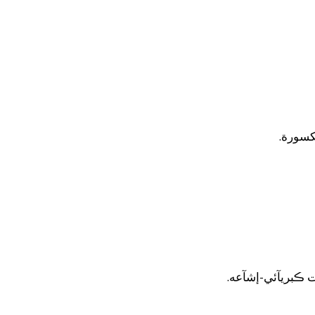
مكسورة.
ت ڪبريآئي-إشآعه.