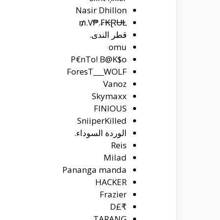
Nasir Dhillon
V₱.₣₭ⱤɄⱠ.₥
قطر الندى.
omu
P€nTo! B@K$o
ForesT___WOLF
Vanoz
Skymaxx
FINIOUS
SniiperKilled
الوردة السوداء.
Reis
Milad
Pananga manda
HACKER
Frazier
₹£D
TARANG