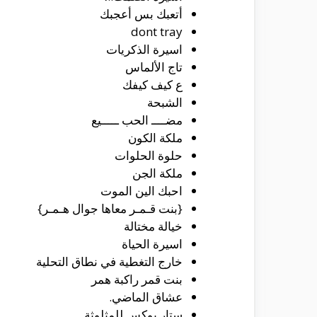
أتعبك بس أعجبك
dont tray
اسيرة الذكريات
تاج الألماس
ع كيف كيفك
الشبحة
مضــــ الحب ـــــيع
ملكة الكون
حلوة الحلوات
ملكة الجن
‏احبك الين الموت
{بنت قـمـر معاها جوال هـمـر}
خيالة مختالة
اسيرة الحياة
خارج التغطية في نطاق التحلية
بنت قمر راكبة همر
عشاق الماضي.
ستار بوكس للمثلوثة