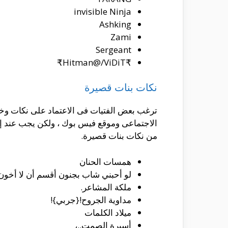
invisible Ninja
Ashking
Zami
Sergeant
₹Hitman@/ViDiT₹
نكات بنات قصيرة
ترغب بعض الفتيات فى الاعتماد على نكات وخ
الاجتماعى وموقع فيس بوك ، ولكن يجب عند إخ
من نكات بنات قصيرة.
همسات الحنان
لو أحبني شاب بجنون أقسم أن لا أخون
ملكة المشاعر.
مداوية الجروح!{جربي}!
ميلاد الكلمات
أسيرة الصمت..،