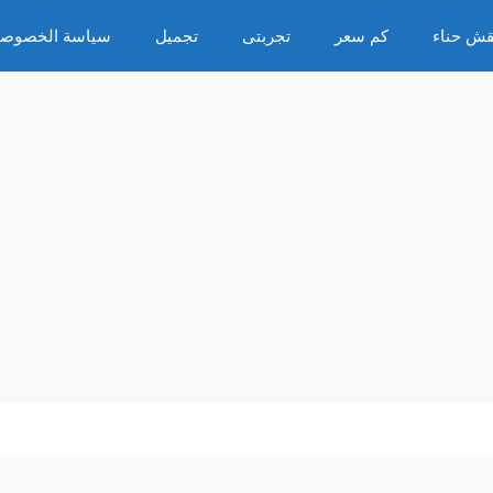
قش حناء
كم سعر
تجربتى
تجميل
سياسة الخصوصي