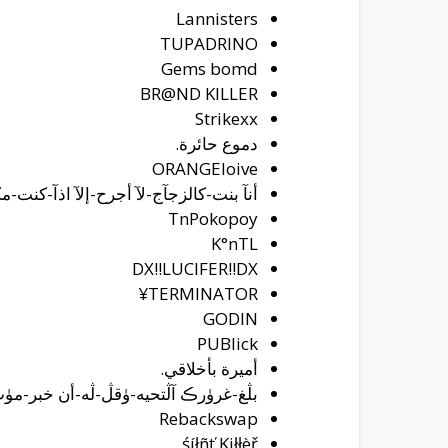
Lannisters
TUPADRINO
Gems bomd
BR@ND KILLER
Strikexx
دموع حائرة.
ORANGEloive
أنآ بنت-كالزجآج-لآ أجرح-إلآ اذآ-كنت-
TnPokopoy
K°nTL
DX!!LUCIFER!!DX
TERMINATOR¥
GODIN
PUBlick
أميرة بأخلاقي.
بڷغ-غرۈرڪ آڷتحيه-ۈقڷ-ڷه-أن خبر-مۈ
Rebackswap
śíłñť Ķiłłèř