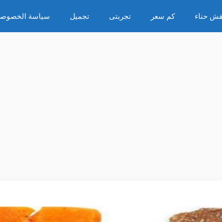
قش حناء
كم سعر
تجربتى
تجميل
سياسة الخصوصي