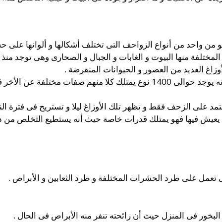
 من واحد من أنواع الزواحف التى تختلف أشكالها و ألوانها على ح
لمختلفة منها البيوت و الغابات و الجبال و الصحارى وهى توجد من
زاغ العديد من العصور و الحيوانات المنقرضة .
و تتنوع تلك الأوزاغ فى الصفات حيث أنه يوجد حوالى 1400 نوع يمتلك كلا 
عتمد على الزحف فقط و تظهر تلك الأوزاغ ليلا و تستريح فى فترة النه
لتى يعيش فيها فهو يمتلك قدرات خاصة حيث أنه يستطيع التخلص من ذ
ى تعمل على طرد الحشرات المختلفة و طرد الثعابين و الأبراص .
لبخور فى المنزل حيث أن رائحته تنفر منه الأبراص فى الحال .