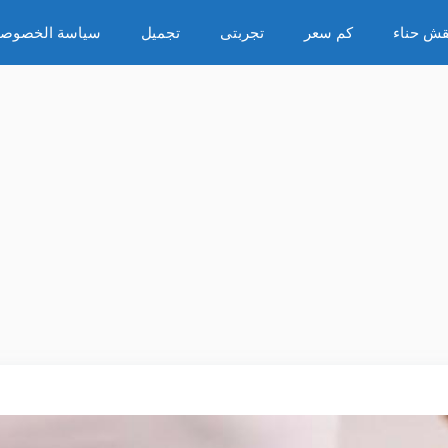
قش حناء
كم سعر
تجربتى
تجميل
سياسة الخصوصي