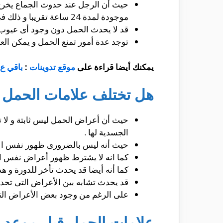
حيث أن الرجل عند حدوث الجماع يخرج من
موجودة لمدة 24 ساعة تقريبا و ذلك فى فترة التبويض .
قد لا يحدث الحمل دون وجود أى عيوب و ل
توجد عدة أمور تمنع الحمل و يمكن العل
يمكنك أيضا قراءة على
موقع تدوينات
:
باقي ع
هل تختلف علامات الحمل 
حيث أن أعراض الحمل ليس ثابتة و لا 
الجسدية لها .
حيث أنه ليس بالضرورى ظهور نفس الأ
كما انه لا يشترط ظهور أعراض نفس ال
كما أنه أيضا قد يحدث تأخر للدورة و 
قد يحدث تشابه بين الأعراض التى تحدث
على الرغم من وجود بعض الأعراض التى
علامات الحمل قبل موعد ال